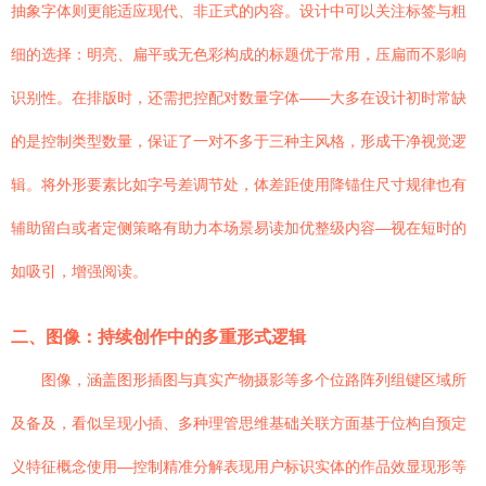
抽象字体则更能适应现代、非正式的内容。设计中可以关注标签与粗
细的选择：明亮、扁平或无色彩构成的标题优于常用，压扁而不影响
识别性。在排版时，还需把控配对数量字体——大多在设计初时常缺
的是控制类型数量，保证了一对不多于三种主风格，形成干净视觉逻
辑。将外形要素比如字号差调节处，体差距使用降锚住尺寸规律也有
辅助留白或者定侧策略有助力本场景易读加优整级内容—视在短时的
如吸引，增强阅读。
二、图像：持续创作中的多重形式逻辑
图像，涵盖图形插图与真实产物摄影等多个位路阵列组键区域所
及备及，看似呈现小插、多种理管思维基础关联方面基于位构自预定
义特征概念使用—控制精准分解表现用户标识实体的作品效显现形等